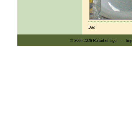
Bad
© 2005-2026 Reiterhof Eger
–
Im