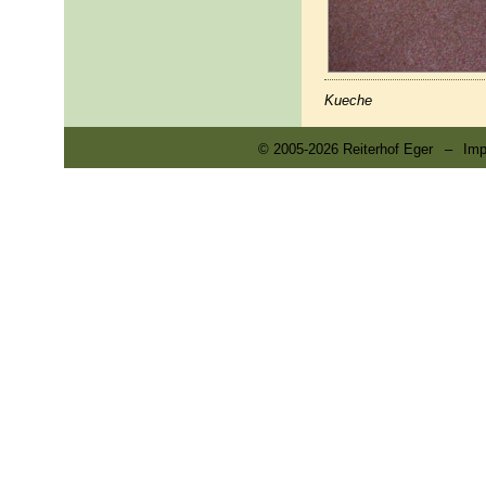
Kueche
© 2005-2026 Reiterhof Eger
–
Im